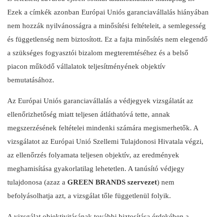
Ezek a címkék azonban Európai Uniós garanciavállalás hiányában
nem hozzák nyilvánosságra a minősítési feltételeit, a semlegesség
és függetlenség nem biztosított. Ez a fajta minősítés nem elegendő
a szükséges fogyasztói bizalom megteremtéséhez és a belső
piacon működő vállalatok teljesítményének objektív
bemutatásához.
Az Európai Uniós garanciavállalás a védjegyek vizsgálatát az
ellenőrizhetőség miatt teljesen átláthatóvá tette, annak
megszerzésének feltételei mindenki számára megismerhetők. A
vizsgálatot az Európai Unió Szellemi Tulajdonosi Hivatala végzi,
az ellenőrzés folyamata teljesen objektív, az eredmények
meghamisítása gyakorlatilag lehetetlen. A tanúsító védjegy
tulajdonosa (azaz a
GREEN BRANDS szervezet
) nem
befolyásolhatja azt, a vizsgálat tőle függetlenül folyik.
A vizsgálat objektivitásának további biztosítása érdekében a