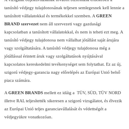
tanúsító védjegy tulajdonosának teljesen semlegesnek kell lennie a
tanúsított vállalatokkal és termékekkel szemben. A
GREEN
BRAND szervezet
nem áll szervezeti vagy gazdasági
kapcsolatban a tanúsított vállalatokkal, és nem is teheti ezt meg. A
tanúsító védjegy tulajdonosa nem vállalhat jótállást saját árujára
vagy szolgáltatására. A tanúsító védjegy tulajdonosa még a
jótállással érintett áruk vagy szolgáltatások nyújtásával
kapcsolatos kereskedelmi tevékenységet sem folytathat. Ez az új,
szigorú védjegy-garancia nagy előrelépés az Európai Unió belső
piaca számára.
A
GREEN BRANDS
mellett ez idáig a TÜV, SÜD, TÜV NORD
illetve RAL teljesítették sikeresen a szigorú vizsgálatot, és élvezik
az Európai Unió teljes garanciavállalását és védettségét a
védjegyükre vonatkozóan.