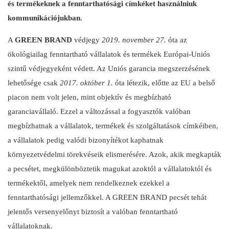
és termékeknek a fenntarthatósági címkéket használniuk
kommunikációjukban.
A
GREEN BRAND
védjegy
2019. november 27.
óta az
ökológiailag fenntartható vállalatok és termékek Európai-Uniós
szintű védjegyeként védett. Az Uniós garancia megszerzésének
lehetősége csak
2017. október 1.
óta létezik, előtte az EU a belső
piacon nem volt jelen, mint objektív és megbízható
garanciavállaló. Ezzel a változással a fogyasztók valóban
megbízhatnak a vállalatok, termékek és szolgáltatások címkéiben,
a vállalatok pedig valódi bizonyítékot kaphatnak
környezetvédelmi törekvéseik elismerésére. Azok, akik megkapták
a pecsétet, megkülönböztetik magukat azoktól a vállalatoktól és
termékektől, amelyek nem rendelkeznek ezekkel a
fenntarthatósági jellemzőkkel. A GREEN BRAND pecsét tehát
jelentős versenyelőnyt biztosít a valóban fenntartható
vállalatoknak.