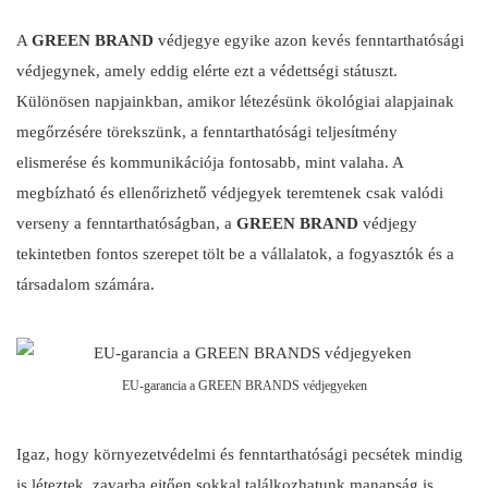
A
GREEN BRAND
védjegye egyike azon kevés fenntarthatósági
védjegynek, amely eddig elérte ezt a védettségi státuszt.
Különösen napjainkban, amikor létezésünk ökológiai alapjainak
megőrzésére törekszünk, a fenntarthatósági teljesítmény
elismerése és kommunikációja fontosabb, mint valaha. A
megbízható és ellenőrizhető védjegyek teremtenek csak valódi
verseny a fenntarthatóságban, a
GREEN BRAND
védjegy
tekintetben fontos szerepet tölt be a vállalatok, a fogyasztók és a
társadalom számára.
EU-garancia a GREEN BRANDS védjegyeken
Igaz, hogy környezetvédelmi és fenntarthatósági pecsétek mindig
is léteztek, zavarba ejtően sokkal találkozhatunk manapság is.