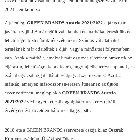
COVID korlátozásai miatt még nem tudtuk megszervezni. Erre
2021-ben kerül sor.
A jelenlegi
GREEN BRANDS Austria 2021/2022
eljárás már
javában zajlik! A már jelölt vállalatokat és márkákat értesítjük, és
lehetőséget biztosítunk részvételükre. Számos vállalatnak /
terméknek már odaítélték a díját, vagy a minősítési folyamatban
van. Azok a márkák, amelyek már egyszer sikeresen átmentek az
eljáráson, lehetőséget kapnak arra, hogy új elismerést kapjanak, és
ezáltal egy csillaggal ellátott védjegyet szerezzenek! Azok a
márkák, amelyek másodszor sikeresen átmennek az újbóli
érvényesítésen, megkapják a
GREEN BRANDS Austria
2021/2022
védjegyet két csillaggal; három sikeres újbóli
érvényesítést követően három csillaggal stb.
2018 óta a GREEN BRANDS szervezete osztja ki az Osztrák
Környezetvédelmi Újságírási Díjat: