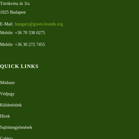
Törökvész út 3/a
1025 Budapest
E-Mail:
hungary@green-brands.org
Mobile: +36 70 338 0275
Mobile: +36 30 272 7455
QUICK LINKS
Módszer
Védjegy
Küldetésünk
Hírek
Sajtómegjelenések
Galéria