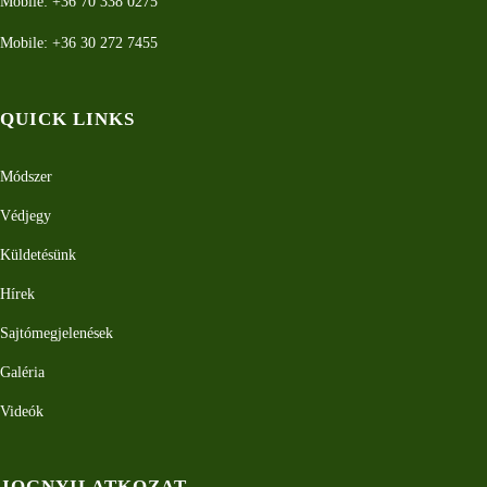
Mobile: +36 70 338 0275
Mobile: +36 30 272 7455
QUICK LINKS
Módszer
Védjegy
Küldetésünk
Hírek
Sajtómegjelenések
Galéria
Videók
JOGNYILATKOZAT