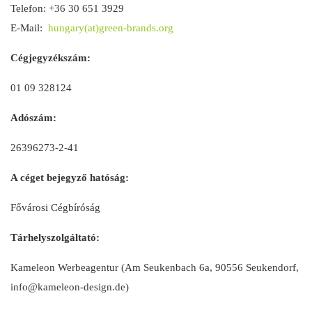
Telefon: +36 30 651 3929
E-Mail:
hungary(at)green-brands.org
Cégjegyzékszám:
01 09 328124
Adószám:
26396273-2-41
A céget bejegyző hatóság:
Fővárosi Cégbíróság
Tárhelyszolgáltató:
Kameleon Werbeagentur (Am Seukenbach 6a, 90556 Seukendorf,
info@kameleon-design.de)