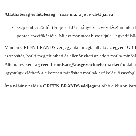
Átláthatóság és hitelesség – már ma, a jövő előtt járva
szeptember 26-tól (EmpCo EU-s irányelv bevezetése) minden fen
pontos specifikációja. Mi ezt már most biztosítjuk – egyedülá
Minden GREEN BRANDS védjegy alatt megtalálható az egyedi GB-ID az
azonosítót, bárki megtekintheti és ellenőrizheti az adott márka minő
Alternatívaként a
green-brands.org/ausgezeichnete-marken/
oldalun
ugyanúgy elérhető a sikeresen minősített márkák értékelési összefogl
Íme néhány példa a
GREEN BRANDS védjegyre
több cikluson kere