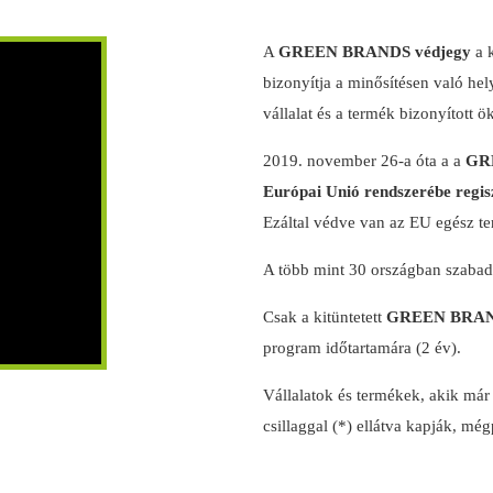
A
GREEN BRANDS védjegy
a k
bizonyítja a minősítésen való hel
vállalat és a termék bizonyított ö
2019. november 26-a óta a a
GR
Európai Unió rendszerébe regis
Ezáltal védve van az EU egész te
A több mint 30 országban szabada
Csak a kitüntetett
GREEN BRA
program időtartamára (2 év).
Vállalatok és termékek, akik már
csillaggal (*) ellátva kapják, mé