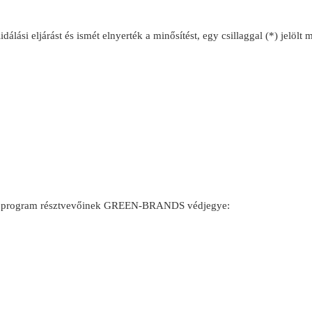
dálási eljárást és ismét elnyerték a minősítést, egy csillaggal (*) jelölt 
téves program résztvevőinek GREEN-BRANDS védjegye: