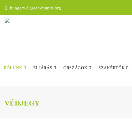
hungary@green-brands.org
RÓLUNK
ELJÁRÁS
ORSZÁGOK
SZAKÉRTŐK
VÉDJEGY