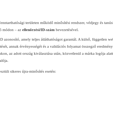
ntarthatósági területen működő minősítési rendszer, védjegy és tanúsítá
lló módon – az
ellenőrzési/ID-szám
bevezetésével.
onosító, amely teljes átláthatóságot garantál. A külső, független we
sítését, annak érvényességét és a validációs folyamat összegző eredménye
kon, az adott ország kiválasztása után, közvetlenül a márka logója alat
alója.
sztüli sikeres újra-minősítés esetén: