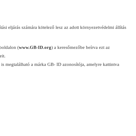
si eljárás számára kötelező lesz az adott környezetvédelmi állítás
boldalon (
www.GB-ID.org
) a keresőmezőbe beírva ezt az
it.
t is megtalálható a márka GB- ID azonosítója, amelyre kattintva