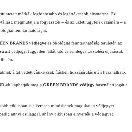
itüntetett márkák legfontosabb és legértékesebb elismerése. Ez
ytállást, megmutatja a fogyasztók – és az üzleti ügyfelek számára – a
kológiai fenntarthatóságát.
EEN BRANDS védjegye
az ökológiai fenntarthatóság területén az
ztrált
védjegy, független, átlátható és semleges tesztelési eljárással.
rületén.
lmak által védett címke csak írásbeli hozzájárulás után használható.
ND
-ek kaphatják meg a
GREEN BRANDS védjegy
használati jogát a
 több ciklusban is sikeresen minősítették magukat, a védjegyet
gpedig annyi csillaggal, ahány ciklusban elnyerték a védjegyet.