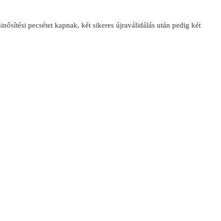
minősítési pecsétet kapnak, két sikeres újraválidálás után pedig két