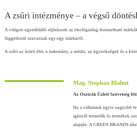
A zsűri intézménye – a végső dönté
A világon egyedülálló eljárásunk az ökológiailag fenntartható már
függetlenül szavaznak egy-egy márkáról.
A zsűri az üzleti élet, a tudomány, a média, az ügynökségek és a kör
Mag. Stephan Blahut
Az Osztrák Üzleti Szövetség főt
Ha a vállalatok egyre nagyobb fel
igénylő termelők és termékek az
alapján. A GREEN BRANDS által j