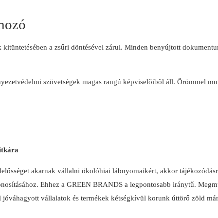
shozó
kák kitüntetésében a zsűri döntésével zárul. Minden benyújtott dokum
nyezetvédelmi szövetségek magas rangú képviselőiből áll. Örömmel mutat
itkára
elősséget akarnak vállalni ökolóhiai lábnyomaikért, akkor tájékozódásr
onosításához. Ehhez a GREEN BRANDS a legpontosabb iránytű. Megmutatj
óváhagyott vállalatok és termékek kétségkívül korunk úttörő zöld már