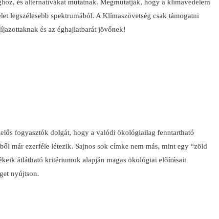
ághoz, és alternatívákat mutatnak. Megmutatják, hogy a klímavédelem
 élet legszélesebb spektrumából. A Klímaszövetség csak támogatni
díjazottaknak és az éghajlatbarát jövőnek!
elős fogyasztók dolgát, hogy a valódi ökológiailag fenntartható
ből már ezerféle létezik. Sajnos sok címke nem más, mint egy “zöld
ik átlátható kritériumok alapján magas ökológiai előírásait
get nyújtson.