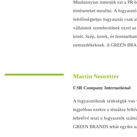
Mindannyian ismerjük ezt a PR-bö
történeteket mesélni.
A fogyasztók
felelősségteljes fogyasztás csak
vállalatok szembesülnek ezzel az 
körét.
Szép, kerek, és fenntarthat
nemzedékeknek.
A GREEN BRAND
Martin Neureiter
CSR Company International
A fogyasztóknak szükségük van va
legjobban ezekre a témákra felh
lehetővé teszi a fogyasztók számá
GREEN BRANDS tehát egyike azokna