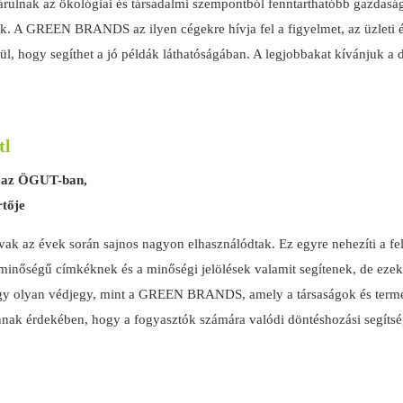
árulnak az ökológiai és társadalmi szempontból fenntarthatóbb gazdas
őek. A GREEN BRANDS az ilyen cégekre hívja fel a figyelmet, az üzleti
ül, hogy segíthet a jó példák láthatóságában. A legjobbakat kívánjuk a 
tl
 az ÖGUT-ban,
rtője
vak az évek során sajnos nagyon elhasználódtak. Ez egyre nehezíti a fel
 minőségű címkéknek és a minőségi jelölések valamit segítenek, de ezek
gy olyan védjegy, mint a GREEN BRANDS, amely a társaságok és terméke
nnak érdekében, hogy a fogyasztók számára valódi döntéshozási segítsé