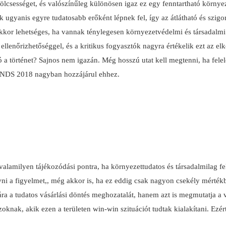
lcsességet, és valószínűleg különösen igaz ez egy fenntartható környe
 ugyanis egyre tudatosabb erőként lépnek fel, így az átlátható és szigor
 akkor lehetséges, ha vannak ténylegesen környezetvédelmi és társadalmi
ellenőrizhetőséggel, és a kritikus fogyasztók nagyra értékelik ezt az elk
ó a történet?
Sajnos nem igazán.
Még hosszú utat kell megtenni, ha felel
S 2018 nagyban hozzájárul ehhez.
lamilyen tájékozódási pontra, ha környezettudatos és társadalmilag fe
ívni a figyelmet,, még akkor is, ha ez eddig csak nagyon csekély mér
ra a tudatos vásárlási döntés meghozatalát, hanem azt is megmutatja a v
k, akik ezen a területen win-win szituációt tudtak kialakítani. Ezért 