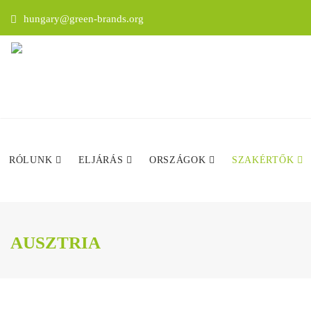
hungary@green-brands.org
RÓLUNK
ELJÁRÁS
ORSZÁGOK
SZAKÉRTŐK
AUSZTRIA