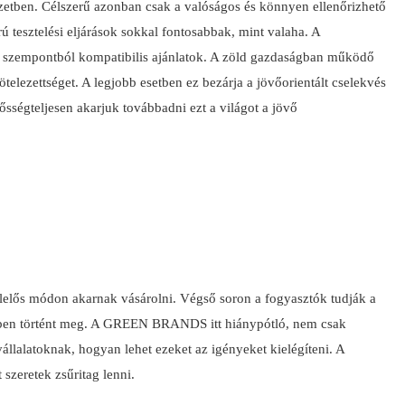
zetben.
Célszerű azonban csak a valóságos és könnyen ellenőrizhető
ú tesztelési eljárások sokkal fontosabbak, mint valaha.
A
 szempontból kompatibilis ajánlatok.
A zöld gazdaságban működő
ötelezettséget.
A legjobb esetben ez bezárja a jövőorientált cselekvés
ősségteljesen akarjuk továbbadni ezt a világot a jövő
lelős módon akarnak vásárolni. Végső soron a fogyasztók tudják a
tékben történt meg. A GREEN BRANDS itt hiánypótló, nem csak
állalatoknak, hogyan lehet ezeket az igényeket kielégíteni. A
szeretek zsűritag lenni.