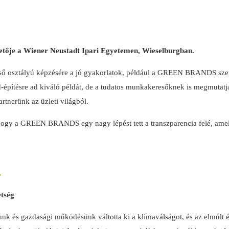
etője a Wiener Neustadt Ipari Egyetemen, Wieselburgban.
lső osztályú képzésére a jó gyakorlatok, például a GREEN BRANDS szer
nd-építésre ad kiváló példát, de a tudatos munkakeresőknek is megmut
nerünk az üzleti világból.
ogy a GREEN BRANDS egy nagy lépést tett a transzparencia felé, amel
r
tség
nk és gazdasági működésünk váltotta ki a klímaválságot, és az elmúlt 