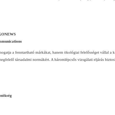
 OEKONEWS
mmunications
a a fenntartható márkákat, hanem ökológiai felelősséget vállal a körn
egfelelő társadalmi normákért. A háromlépcsős vizsgálati eljárás biztosí
ynökség
!