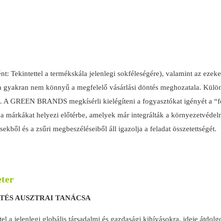
: Tekintettel a termékskála jelenlegi sokféleségére), valamint az ezek
a gyakran nem könnyű a megfelelő vásárlási döntés meghozatala. Külön
ni. A GREEN BRANDS megkísérli kielégíteni a fogyasztókat igényét a “fel
 a márkákat helyezi előtérbe, amelyek már integrálták a környezetvédelm
ekből és a zsűri megbeszéléseiből áll igazolja a feladat összetettségét.
eter
TÉS AUSZTRAI TANÁCSA
ttel a jelenlegi globális társadalmi és gazdasági kihívásokra, ideje átd