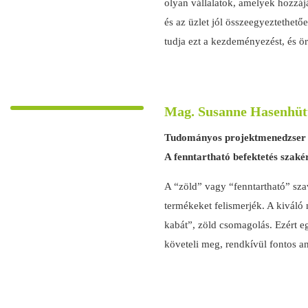
olyan vállalatok, amelyek hozzáj
és az üzlet jól összeegyeztethet
tudja ezt a kezdeményezést, és ör
Mag. Susanne Hasenhüt
Tudományos projektmenedzser
A fenntartható befektetés szaké
A “zöld” vagy “fenntartható” sza
termékeket felismerjék. A kiváló
kabát”, zöld csomagolás. Ezért e
követeli meg, rendkívül fontos a