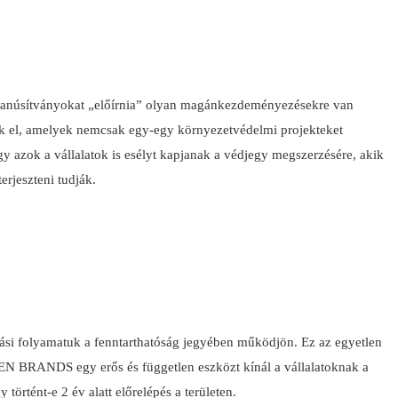
i tanúsítványokat „előírnia” olyan magánkezdeményezésekre van
el, amelyek nemcsak egy-egy környezetvédelmi projekteket
azok a vállalatok is esélyt kapjanak a védjegy megszerzésére, akik
rjeszteni tudják.
ási folyamatuk a fenntarthatóság jegyében működjön. Ez az egyetlen
EEN BRANDS egy erős és független eszközt kínál a vállalatoknak a
történt-e 2 év alatt előrelépés a területen.