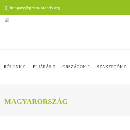
hungary@green-brands.org
RÓLUNK
ELJÁRÁS
ORSZÁGOK
SZAKÉRTŐK
MAGYARORSZÁG