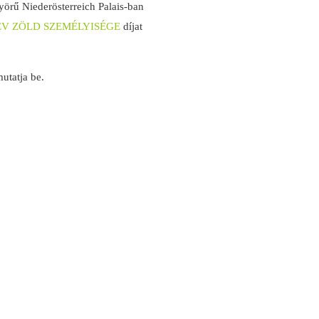
yörű Niederösterreich Palais-ban
ÉV ZÖLD SZEMÉLYISÉGE
díjat
utatja be.