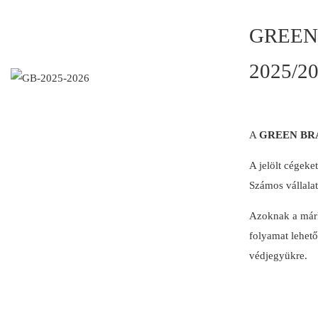
GREEN 
2025/2
A
GREEN BRA
A jelölt cégeke
Számos vállalat
Azoknak a márká
folyamat lehető
védjegyükre.