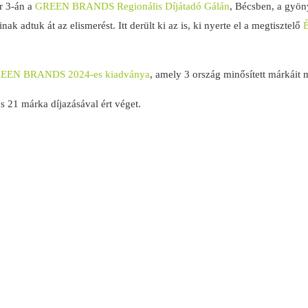
r 3-án a
GREEN BRANDS Regionális Díjátadó Gálán
, Bécsben, a gyön
ak adtuk át az elismerést. Itt derült ki az is, ki nyerte el a megtisztelő
EEN BRANDS 2024-es kiadványa
, amely 3 ország minősített márkáit m
 21 márka díjazásával ért véget.