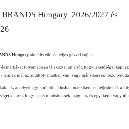
BRANDS Hungary 2026/2027 és
026
NDS Hungary
aktuális ciklusa teljes gőzzel zajlik.
t és márkákat folyamatosan tájékoztatjuk arról, hogy lehetőséget kapna
 / termék már az auditfolyamatban van, vagy már sikeresen bizonyított
knak, amelyek egy korábbi ciklusban már sikeresen teljesítették a foly
séget ad arra, hogy ismét minősíttessék magukat, és egy, kettő vagy töb