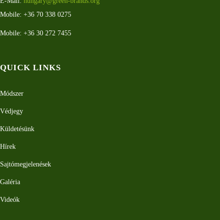
E-Mail:
hungary@green-brands.org
Mobile: +36 70 338 0275
Mobile: +36 30 272 7455
QUICK LINKS
Módszer
Védjegy
Küldetésünk
Hírek
Sajtómegjelenések
Galéria
Videók