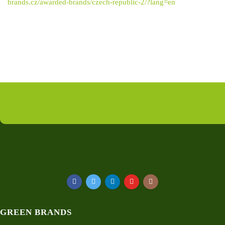
brands.cz/awarded-brands/czech-republic-2/?lang=en
GREEN BRANDS