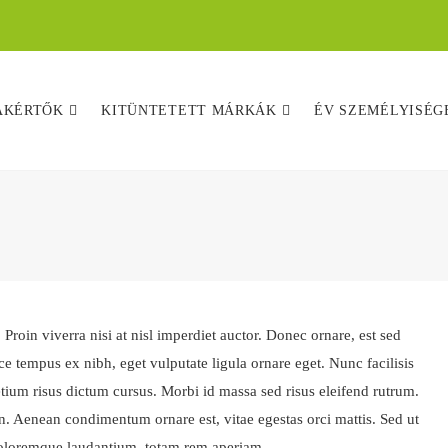
AKÉRTŐK
KITÜNTETETT MÁRKÁK
ÉV SZEMÉLYISÉ
Proin viverra nisi at nisl imperdiet auctor. Donec ornare, est sed
ce tempus ex nibh, eget vulputate ligula ornare eget. Nunc facilisis
etium risus dictum cursus. Morbi id massa sed risus eleifend rutrum.
. Aenean condimentum ornare est, vitae egestas orci mattis. Sed ut
 doloremque laudantium, totam rem aperiam.