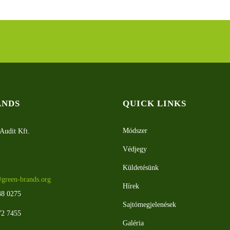
ANDS
QUICK LINKS
Módszer
Audit Kft.
Védjegy
Küldetésünk
green-brands.org
Hírek
38 0275
Sajtómegjelenések
72 7455
Galéria