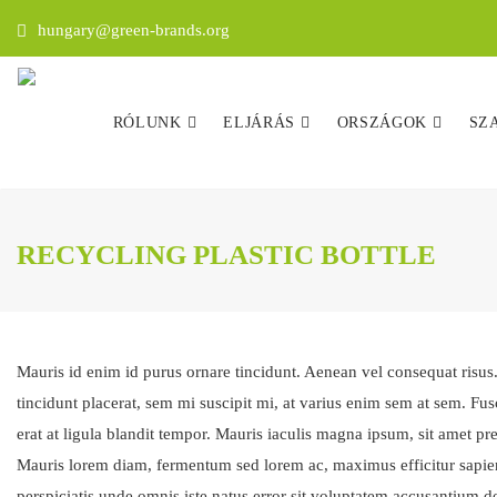
hungary@green-brands.org
RÓLUNK
ELJÁRÁS
ORSZÁGOK
SZ
RECYCLING PLASTIC BOTTLE
Mauris id enim id purus ornare tincidunt. Aenean vel consequat risus. 
tincidunt placerat, sem mi suscipit mi, at varius enim sem at sem. Fus
erat at ligula blandit tempor. Mauris iaculis magna ipsum, sit amet pr
Mauris lorem diam, fermentum sed lorem ac, maximus efficitur sapien
perspiciatis unde omnis iste natus error sit voluptatem accusantium