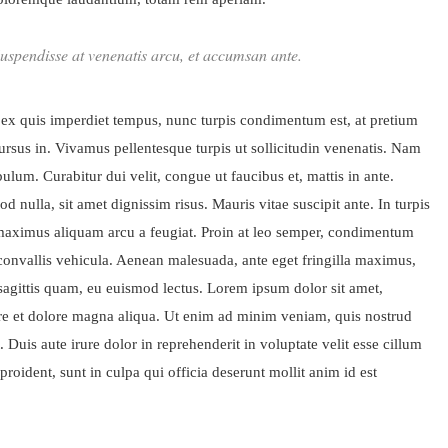
. Suspendisse at venenatis arcu, et accumsan ante.
, ex quis imperdiet tempus, nunc turpis condimentum est, at pretium
cursus in. Vivamus pellentesque turpis ut sollicitudin venenatis. Nam
lum. Curabitur dui velit, congue ut faucibus et, mattis in ante.
d nulla, sit amet dignissim risus. Mauris vitae suscipit ante. In turpis
maximus aliquam arcu a feugiat. Proin at leo semper, condimentum
onvallis vehicula. Aenean malesuada, ante eget fringilla maximus,
 sagittis quam, eu euismod lectus. Lorem ipsum dolor sit amet,
ore et dolore magna aliqua. Ut enim ad minim veniam, quis nostrud
Duis aute irure dolor in reprehenderit in voluptate velit esse cillum
proident, sunt in culpa qui officia deserunt mollit anim id est