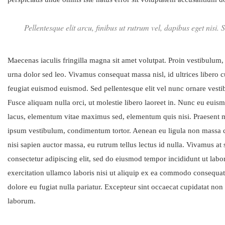
Pellentesque elit arcu, finibus ut rutrum vel, dapibus eget nisi
Maecenas iaculis fringilla magna sit amet volutpat. Proin vestibulum
urna dolor sed leo. Vivamus consequat massa nisl, id ultrices libero 
feugiat euismod euismod. Sed pellentesque elit vel nunc ornare vestibu
Fusce aliquam nulla orci, ut molestie libero laoreet in. Nunc eu euismo
lacus, elementum vitae maximus sed, elementum quis nisi. Praesent 
ipsum vestibulum, condimentum tortor. Aenean eu ligula non massa c
nisi sapien auctor massa, eu rutrum tellus lectus id nulla. Vivamus at
consectetur adipiscing elit, sed do eiusmod tempor incididunt ut lab
exercitation ullamco laboris nisi ut aliquip ex ea commodo consequat. 
dolore eu fugiat nulla pariatur. Excepteur sint occaecat cupidatat non 
laborum.