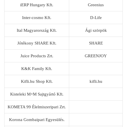
iERP Hungary Kft.
Greenius
Inter-cosmo Kft.
D-Life
Ital Magyarország Kft.
Ági szörpök
Jótékony SHARE Kft.
SHARE
Juice Products Zrt.
GREENJOY
K&K Family Kft.
Kifli.hu Shop Kft.
kifli.hu
Kisteleki M+M Sajtgyártó Kft.
KOMETA 99 Élelmiszeripari Zrt.
Korona Gombaipari Egyesülés.