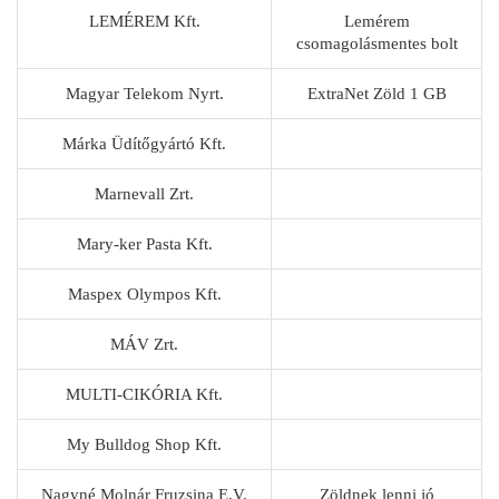
LEMÉREM Kft.
Lemérem
csomagolásmentes bolt
Magyar Telekom Nyrt.
ExtraNet Zöld 1 GB
Márka Üdítőgyártó Kft.
Marnevall Zrt.
Mary-ker Pasta Kft.
Maspex Olympos Kft.
MÁV Zrt.
MULTI-CIKÓRIA Kft.
My Bulldog Shop Kft.
Nagyné Molnár Fruzsina E.V.
Zöldnek lenni jó