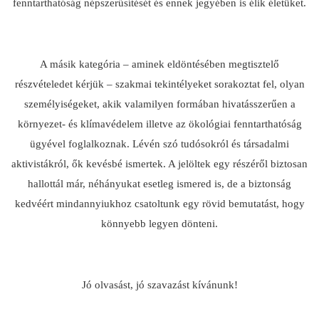
fenntarthatóság népszerűsítését és ennek jegyében is élik életüket.
A másik kategória – aminek eldöntésében megtisztelő
részvételedet kérjük – szakmai tekintélyeket sorakoztat fel, olyan
személyiségeket, akik valamilyen formában hivatásszerűen a
környezet- és klímavédelem illetve az ökológiai fenntarthatóság
ügyével foglalkoznak. Lévén szó tudósokról és társadalmi
aktivistákról, ők kevésbé ismertek. A jelöltek egy részéről biztosan
hallottál már, néhányukat esetleg ismered is, de a biztonság
kedvéért mindannyiukhoz csatoltunk egy rövid bemutatást, hogy
könnyebb legyen dönteni.
Jó olvasást, jó szavazást kívánunk!