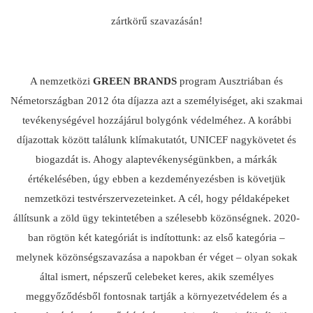
zártkörű szavazásán!
A nemzetközi
GREEN BRANDS
program Ausztriában és
Németországban 2012 óta díjazza azt a személyiséget, aki szakmai
tevékenységével hozzájárul bolygónk védelméhez. A korábbi
díjazottak között találunk klímakutatót, UNICEF nagykövetet és
biogazdát is. Ahogy alaptevékenységünkben, a márkák
értékelésében, úgy ebben a kezdeményezésben is követjük
nemzetközi testvérszervezeteinket. A cél, hogy példaképeket
állítsunk a zöld ügy tekintetében a szélesebb közönségnek. 2020-
ban rögtön két kategóriát is indítottunk: az első kategória –
melynek közönségszavazása a napokban ér véget – olyan sokak
által ismert, népszerű celebeket keres, akik személyes
meggyőződésből fontosnak tartják a környezetvédelem és a