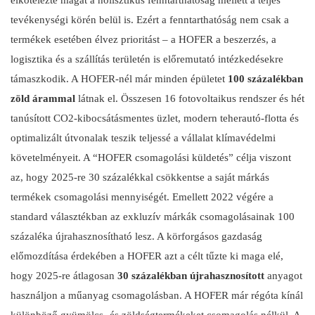
elkötelezte magát a holisztikus fenntarthatóság mellett a teljes
tevékenységi körén belül is. Ezért a fenntarthatóság nem csak a
termékek esetében élvez prioritást – a HOFER a beszerzés, a
logisztika és a szállítás területén is előremutató intézkedésekre
támaszkodik. A HOFER-nél már minden épületet
100 százalékban
zöld árammal
látnak el. Összesen 16 fotovoltaikus rendszer és hét
tanúsított CO2-kibocsátásmentes üzlet, modern teherautó-flotta és
optimalizált útvonalak teszik teljessé a vállalat klímavédelmi
követelményeit. A “HOFER csomagolási küldetés” célja viszont
az, hogy 2025-re 30 százalékkal csökkentse a saját márkás
termékek csomagolási mennyiségét. Emellett 2022 végére a
standard választékban az exkluzív márkák csomagolásainak 100
százaléka újrahasznosítható lesz. A körforgásos gazdaság
előmozdítása érdekében a HOFER azt a célt tűzte ki maga elé,
hogy 2025-re átlagosan
30 százalékban újrahasznosított
anyagot
használjon a műanyag csomagolásban. A HOFER már régóta kínál