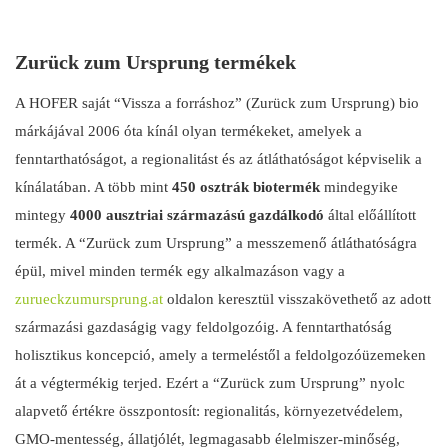
Zurück zum Ursprung termékek
A HOFER saját “Vissza a forráshoz” (Zurück zum Ursprung) bio
márkájával 2006 óta kínál olyan termékeket, amelyek a
fenntarthatóságot, a regionalitást és az átláthatóságot képviselik a
kínálatában. A több mint
450 osztrák biotermék
mindegyike
mintegy
4000 ausztriai származású gazdálkodó
által előállított
termék. A “Zurück zum Ursprung” a messzemenő átláthatóságra
épül, mivel minden termék egy alkalmazáson vagy a
zurueckzumursprung.at
oldalon keresztül visszakövethető az adott
származási gazdaságig vagy feldolgozóig. A fenntarthatóság
holisztikus koncepció, amely a termeléstől a feldolgozóüzemeken
át a végtermékig terjed. Ezért a “Zurück zum Ursprung” nyolc
alapvető értékre összpontosít: regionalitás, környezetvédelem,
GMO-mentesség, állatjólét, legmagasabb élelmiszer-minőség,