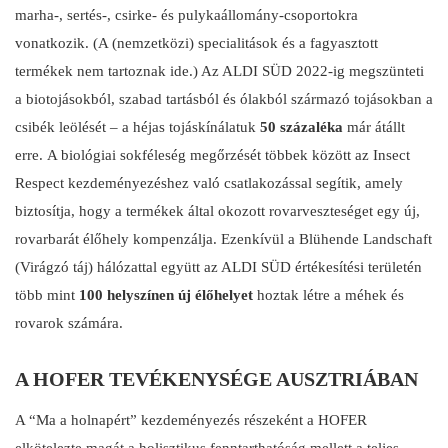
marha-, sertés-, csirke- és pulykaállomány-csoportokra
vonatkozik. (A (nemzetközi) specialitások és a fagyasztott
termékek nem tartoznak ide.) Az ALDI SÜD 2022-ig megszünteti
a biotojásokból, szabad tartásból és ólakból származó tojásokban a
csibék leölését – a héjas tojáskínálatuk
50 százaléka
már átállt
erre. A biológiai sokféleség megőrzését többek között az Insect
Respect kezdeményezéshez való csatlakozással segítik, amely
biztosítja, hogy a termékek által okozott rovarveszteséget egy új,
rovarbarát élőhely kompenzálja. Ezenkívül a Blühende Landschaft
(Virágzó táj) hálózattal együtt az ALDI SÜD értékesítési területén
több mint
100 helyszínen új élőhelyet
hoztak létre a méhek és
rovarok számára.
A HOFER TEVÉKENYSÉGE AUSZTRIÁBAN
A “Ma a holnapért” kezdeményezés részeként a HOFER