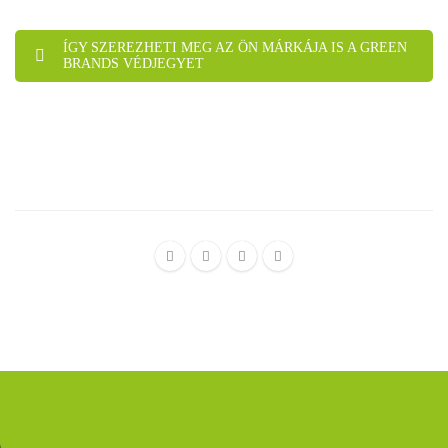
ÍGY SZEREZHETI MEG AZ ÖN MÁRKÁJA IS A GREEN
BRANDS VÉDJEGYET