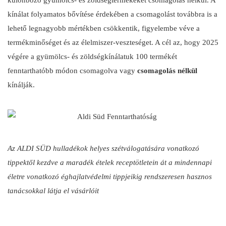
különböző gyümölcs- és zöldségtermékeket csomagolás nélkül. A
kínálat folyamatos bővítése érdekében a csomagolást továbbra is a
lehető legnagyobb mértékben csökkentik, figyelembe véve a
termékminőséget és az élelmiszer-veszteséget. A cél az, hogy 2025
végére a gyümölcs- és zöldségkínálatuk 100 termékét
fenntarthatóbb módon csomagolva vagy
csomagolás nélkül
kínálják.
Az ALDI SÜD
hulladékok helyes szétválogatására vonatkozó
tippektől kezdve a maradék ételek receptötletein át a mindennapi
életre vonatkozó éghajlatvédelmi tippjeikig rendszeresen hasznos
tanácsokkal látja el vásárlóit