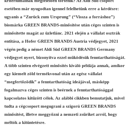
kritériumainak megfelelően történik? Az Aldi Süd csoport
esetében már nyugodtan igennel felelhetünk erre a kérdésre:
ugyanis a “Zurück zum Ursprung” (“Vissza a forráshoz”)
biomárka GREEN BRANDS-minősítése után céges szinten is
minősítette magát az üzletlánc. 2021 elején a vállalat osztrák
entitása, a Hofer GREEN BRANDS Austria védjegyet, 2021
végén pedig a német Aldi Süd GREEN BRANDS Germany
védjegyet nyert, bizonyítva ezzel működésük fenntarthatóságát.
A több szinten elvégzett minősítés kiváló példája annak, amikor
egy kiemelt zöld termékvonal után az egész vállalat
“megfertőződik” a fenntarthatóság ideájával, másképp
fogalmazva céges szinten is beérnek a fenntarthatósággal
kapcsolatos kitűzött célok. Az alábbi cikkben bemutatjuk, mivel
tudta a cégcsoport megugrani a szigorú GREEN BRANDS
minősítést, illetve meggyőzni a nemzeti zsűriket arról, hogy
méltók a kitüntetésre.