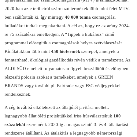
újrafelhasználható szállítócsomagolásra (MTV) is támaszkodnak.
2020-ban az e területről származó termékek több mint felét MTV-
ben szállították ki, így mintegy
40 000 tonna
csomagolási
hulladékot tudtak megtakarítani. A cél az, hogy ez az arány 2024-
re 75 százalékra emelkedjen. A “Tippek a kukához” című
programmal elősegítik a csomagolások helyes szétválasztását.
Kínálatukban több mint
450 biotermék
szerepel, amelyek a
fenntartható, ökológiai gazdálkodás révén védik a természetet. Az
ALDI SÜD emellett folyamatosan figyeli beszállítóit és előnyben
részesíti polcain azokat a termékeket, amelyek a GREEN
BRANDS vagy további pl. Fairtrade vagy FSC védjegyekkel
rendelkeznek.
A cég továbbá elkötelezett az állatjólét javítása mellett:
legnagyobb állatjóléti projektjükkel friss húsválasztékuk
100
százalékát
szeretnénk 2030-ig a magas szintű 3. és 4. állattartási
rendszerre átállítani. Az átalakítás a legnagyobb németországi