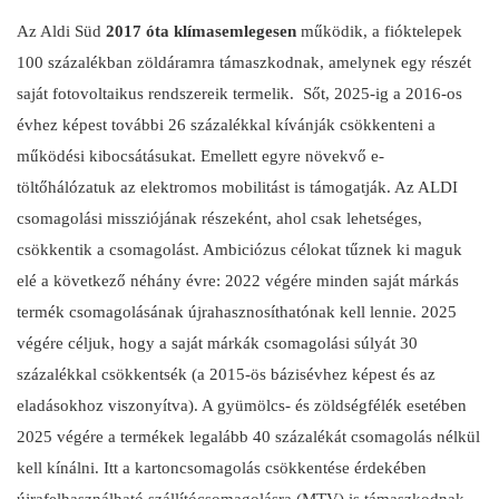
Az Aldi Süd
2017 óta klímasemlegesen
működik, a fióktelepek
100 százalékban zöldáramra támaszkodnak, amelynek egy részét
saját fotovoltaikus rendszereik termelik. Sőt, 2025-ig a 2016-os
évhez képest további 26 százalékkal kívánják csökkenteni a
működési kibocsátásukat. Emellett egyre növekvő e-
töltőhálózatuk az elektromos mobilitást is támogatják. Az ALDI
csomagolási missziójának részeként, ahol csak lehetséges,
csökkentik a csomagolást. Ambiciózus célokat tűznek ki maguk
elé a következő néhány évre: 2022 végére minden saját márkás
termék csomagolásának újrahasznosíthatónak kell lennie. 2025
végére céljuk, hogy a saját márkák csomagolási súlyát 30
százalékkal csökkentsék (a 2015-ös bázisévhez képest és az
eladásokhoz viszonyítva). A gyümölcs- és zöldségfélék esetében
2025 végére a termékek legalább 40 százalékát csomagolás nélkül
kell kínálni. Itt a kartoncsomagolás csökkentése érdekében