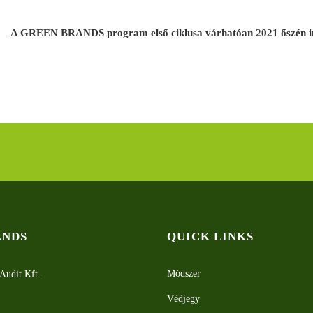
A GREEN BRANDS program első ciklusa várhatóan 2021 őszén i
ANDS
QUICK LINKS
Módszer
Audit Kft.
Védjegy