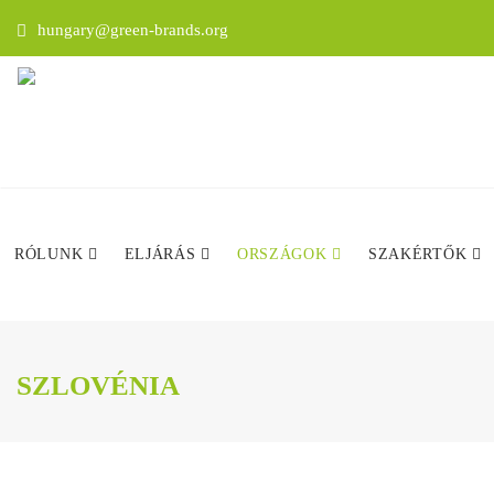
hungary@green-brands.org
RÓLUNK
ELJÁRÁS
ORSZÁGOK
SZAKÉRTŐK
SZLOVÉNIA